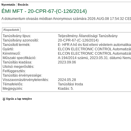
Nyomtatás
Bezárás
ÉMI MFT - 20-CPR-67-(C-126/2014)
A dokumentum olvasás módban Anonymous számára 2026.AUG.08 17:54:32 CE
Alapadatok
Tanúsítvány típus:
Teljesítmény Állandósági Tanúsítvány
Tanúsítvány azonosító:
20-CPR-67-(C-126/2014)
Tanúsított termék:
E- HFR A hő és füst elleni védelem automatika 
Gyártó:
ELCON ELECTRONIC CONTROL Automatizálási
Kérelmező:
ELCON ELECTRONIC CONTROL Automatizálási
Műszaki specifikáció:
A-194/2014 számú, 2023.05.31. dátumú Nemze
Tanúsítás kiadása:
2023.09.06
Utolsó megerősítés:
Felfüggesztés:
Tanúsítás érvényessége:
Visszavonás/érvénytelenítés:
2024.05.28
Témafelelős:
Tanúsítási Iroda
Megjegyzés:
Kiadás: 5.
Ugrás a lap tetejére