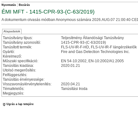
Nyomtatás
Bezárás
ÉMI MFT - 1415-CPR-93-(C-63/2019)
A dokumentum olvasás módban Anonymous számára 2026.AUG.07 21:00:40 CE
Alapadatok
Tanúsítvány típus:
Teljesítmény Állandósági Tanúsítvány
Tanúsítvány azonosító:
1415-CPR-93-(C-63/2019)
Tanúsított termék:
FLS-UV-IR-F-HD, FLS-UV-IR-F lángérzékelők
Gyártó:
Fire and Gas Detection Technologies Inc.
Kérelmező:
Műszaki specifikáció:
EN 54-10:2002, EN-10:2002/A1:2005
Tanúsítás kiadása:
2020.01.21
Utolsó megerősítés:
Felfüggesztés:
Tanúsítás érvényessége:
Visszavonás/érvénytelenítés:
2020.04.21
Témafelelős:
Tanúsítási Iroda
Megjegyzés:
Ugrás a lap tetejére