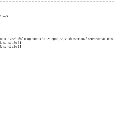
DT-kor
nikus vezérlésű csaptelepek és szelepek, Készülékcsatlakozó szerelvények és sa
eisenstraβe 31.
eisenstraβe 31.