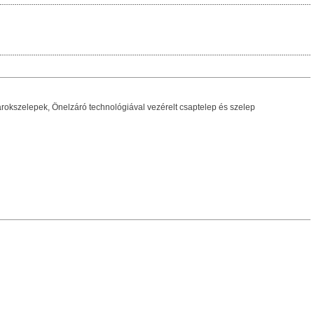
rokszelepek, Önelzáró technológiával vezérelt csaptelep és szelep