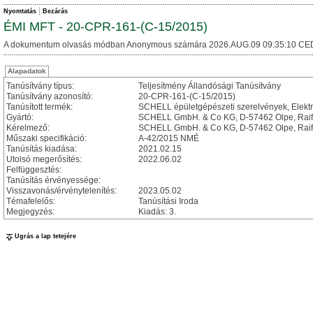
Nyomtatás
Bezárás
ÉMI MFT - 20-CPR-161-(C-15/2015)
A dokumentum olvasás módban Anonymous számára 2026.AUG.09 09:35:10 CE
Alapadatok
Tanúsítvány típus:
Teljesítmény Állandósági Tanúsítvány
Tanúsítvány azonosító:
20-CPR-161-(C-15/2015)
Tanúsított termék:
SCHELL épületgépészeti szerelvények, Elektro
Gyártó:
SCHELL GmbH. & Co KG, D-57462 Olpe, Raiff
Kérelmező:
SCHELL GmbH. & Co KG, D-57462 Olpe, Raiff
Műszaki specifikáció:
A-42/2015 NMÉ
Tanúsítás kiadása:
2021.02.15
Utolsó megerősítés:
2022.06.02
Felfüggesztés:
Tanúsítás érvényessége:
Visszavonás/érvénytelenítés:
2023.05.02
Témafelelős:
Tanúsítási Iroda
Megjegyzés:
Kiadás: 3.
Ugrás a lap tetejére