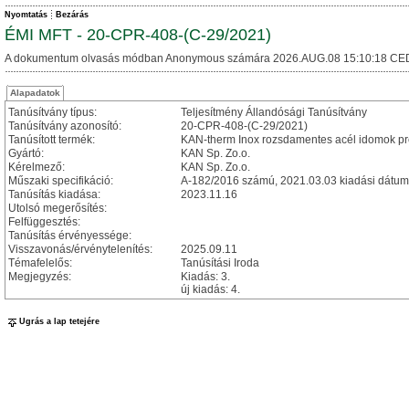
Nyomtatás
Bezárás
ÉMI MFT - 20-CPR-408-(C-29/2021)
A dokumentum olvasás módban Anonymous számára 2026.AUG.08 15:10:18 CE
Alapadatok
Tanúsítvány típus:
Teljesítmény Állandósági Tanúsítvány
Tanúsítvány azonosító:
20-CPR-408-(C-29/2021)
Tanúsított termék:
KAN-therm Inox rozsdamentes acél idomok p
Gyártó:
KAN Sp. Zo.o.
Kérelmező:
KAN Sp. Zo.o.
Műszaki specifikáció:
A-182/2016 számú, 2021.03.03 kiadási dátum
Tanúsítás kiadása:
2023.11.16
Utolsó megerősítés:
Felfüggesztés:
Tanúsítás érvényessége:
Visszavonás/érvénytelenítés:
2025.09.11
Témafelelős:
Tanúsítási Iroda
Megjegyzés:
Kiadás: 3.
új kiadás: 4.
Ugrás a lap tetejére