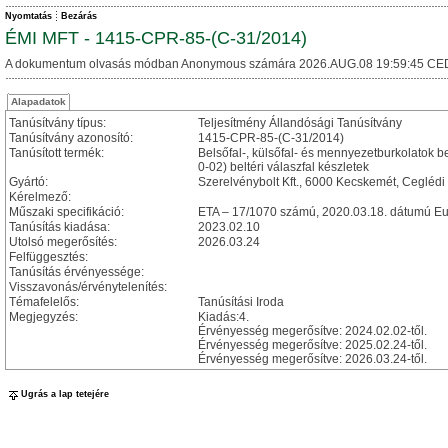
Nyomtatás
Bezárás
ÉMI MFT - 1415-CPR-85-(C-31/2014)
A dokumentum olvasás módban Anonymous számára 2026.AUG.08 19:59:45 CE
Alapadatok
Tanúsítvány típus:
Teljesítmény Állandósági Tanúsítvány
Tanúsítvány azonosító:
1415-CPR-85-(C-31/2014)
Tanúsított termék:
Belsőfal-, külsőfal- és mennyezetburkolatok b
0-02) beltéri válaszfal készletek
Gyártó:
Szerelvénybolt Kft., 6000 Kecskemét, Ceglédi 
Kérelmező:
Műszaki specifikáció:
ETA – 17/1070 számú, 2020.03.18. dátumú Eu
Tanúsítás kiadása:
2023.02.10
Utolsó megerősítés:
2026.03.24
Felfüggesztés:
Tanúsítás érvényessége:
Visszavonás/érvénytelenítés:
Témafelelős:
Tanúsítási Iroda
Megjegyzés:
Kiadás:4.
Érvényesség megerősítve: 2024.02.02-től.
Érvényesség megerősítve: 2025.02.24-től.
Érvényesség megerősítve: 2026.03.24-től.
Ugrás a lap tetejére