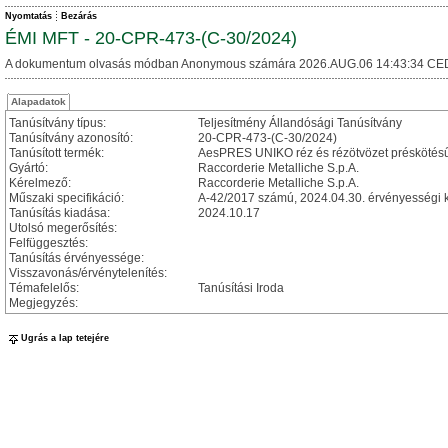
Nyomtatás
Bezárás
ÉMI MFT - 20-CPR-473-(C-30/2024)
A dokumentum olvasás módban Anonymous számára 2026.AUG.06 14:43:34 CE
Alapadatok
Tanúsítvány típus:
Teljesítmény Állandósági Tanúsítvány
Tanúsítvány azonosító:
20-CPR-473-(C-30/2024)
Tanúsított termék:
AesPRES UNIKO réz és rézötvözet préskötés
Gyártó:
Raccorderie Metalliche S.p.A.
Kérelmező:
Raccorderie Metalliche S.p.A.
Műszaki specifikáció:
A-42/2017 számú, 2024.04.30. érvényességi kez
Tanúsítás kiadása:
2024.10.17
Utolsó megerősítés:
Felfüggesztés:
Tanúsítás érvényessége:
Visszavonás/érvénytelenítés:
Témafelelős:
Tanúsítási Iroda
Megjegyzés:
Ugrás a lap tetejére