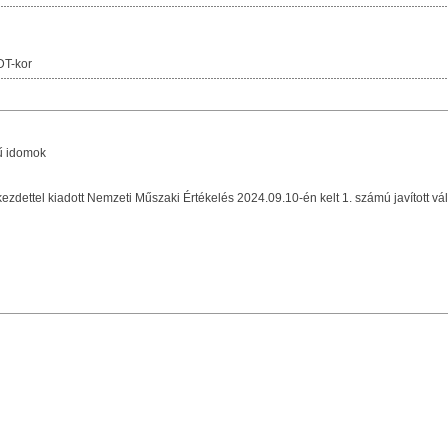
DT-kor
ű idomok
dettel kiadott Nemzeti Műszaki Értékelés 2024.09.10-én kelt 1. számú javított vál