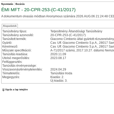
Nyomtatás
Bezárás
ÉMI MFT - 20-CPR-253-(C-41/2017)
A dokumentum olvasás módban Anonymous számára 2026.AUG.06 21:24:48 CE
Alapadatok
Tanúsítvány típus:
Teljesítmény Állandósági Tanúsítvány
Tanúsítvány azonosító:
20-CPR-253-(C-41/2017)
Tanúsított termék:
Giacomo Cimberio által gyártott rézszerelvén
Gyártó:
Cav. Uff. Giacomo Cimberio S.p.A., 28017 San 
Kérelmező:
Cav. Uff. Giacomo Cimberio S.p.A., 28017 San 
Műszaki specifikáció:
A-71/2017 számú, 2017.10.27. dátumú Nemzet
Tanúsítás kiadása:
2020.11.09
Utolsó megerősítés:
2023.08.17
Felfüggesztés:
Tanúsítás érvényessége:
Visszavonás/érvénytelenítés:
2024.04.29
Témafelelős:
Tanúsítási Iroda
Megjegyzés:
Kiadás: 2.
Új kiadás: 3.
Ugrás a lap tetejére