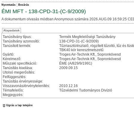
Nyomtatás
Bezárás
ÉMI MFT - 138-CPD-31-(C-9/2009)
A dokumentum olvasás módban Anonymous számára 2026.AUG.09 16:59:25 CE
Alapadatok
Tanúsítvány típus:
Termék Megfelelőségi Tanúsítvány
Tanúsítvány azonosító:
138-CPD-31-(C-9/2009)
Tanúsított termék:
Tűzriasztó/észlalő, rögzített tűzoltó, tűz é
TBK40 kör keresztmetszetű
Gyártó:
Troges Air-Technik Kft., Sopronkövesd
Kérelmező:
Troges Air-Technik Kft., Sopronkövesd
Műszaki specifikáció:
ÉME (A/829/9/1991)
Tanúsítás kiadása:
2009.09.15
Utolsó megerősítés:
Felfüggesztés:
Tanúsítás érvényessége:
Visszavonás/érvénytelenítés:
2010.12.16
Témafelelős:
Tűzvédelmi Tudományos Divízió
Megjegyzés:
Ugrás a lap tetejére