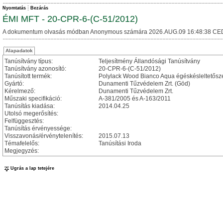
Nyomtatás
Bezárás
ÉMI MFT - 20-CPR-6-(C-51/2012)
A dokumentum olvasás módban Anonymous számára 2026.AUG.09 16:48:38 CE
Alapadatok
Tanúsítvány típus:
Teljesítmény Állandósági Tanúsítvány
Tanúsítvány azonosító:
20-CPR-6-(C-51/2012)
Tanúsított termék:
Polylack Wood Bianco Aqua égéskésleltetősze
Gyártó:
Dunamenti Tűzvédelem Zrt. (Göd)
Kérelmező:
Dunamenti Tűzvédelem Zrt.
Műszaki specifikáció:
A-381/2005 és A-163/2011
Tanúsítás kiadása:
2014.04.25
Utolsó megerősítés:
Felfüggesztés:
Tanúsítás érvényessége:
Visszavonás/érvénytelenítés:
2015.07.13
Témafelelős:
Tanúsítási Iroda
Megjegyzés:
Ugrás a lap tetejére