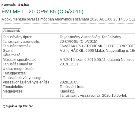
Nyomtatás
Bezárás
ÉMI MFT - 20-CPR-85-(C-5/2015)
A dokumentum olvasás módban Anonymous számára 2026.AUG.08 23:14:35 CE
Alapadatok
Tanúsítvány típus:
Teljesítmény Állandósági Tanúsítvány
Tanúsítvány azonosító:
20-CPR-85-(C-5/2015)
Tanúsított termék:
FAVÁZAK ÉS GERENDÁK ELŐRE GYÁRTOTT ÉP
Gyártó:
A-Z-ig HÁZ Kft., 6900 Makó, Nagycsillag u. 16/
Kérelmező:
Műszaki specifikáció:
A-7/2015 számú 2015.05.11. dátumú Nemzeti M
Tanúsítás kiadása:
2019.12.11
Utolsó megerősítés:
Felfüggesztés:
Tanúsítás érvényessége:
Visszavonás/érvénytelenítés:
2020.10.05
Témafelelős:
Tanúsitási Iroda
Megjegyzés:
Kiadás:2.
Tanúsítvány visszavonva: 2020.10.05-től.
Ugrás a lap tetejére