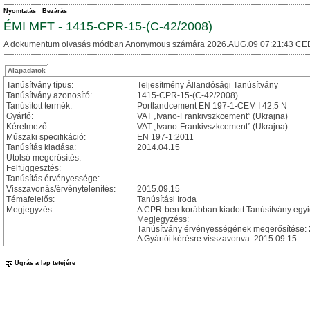
Nyomtatás
Bezárás
ÉMI MFT - 1415-CPR-15-(C-42/2008)
A dokumentum olvasás módban Anonymous számára 2026.AUG.09 07:21:43 CE
Alapadatok
Tanúsítvány típus:
Teljesítmény Állandósági Tanúsítvány
Tanúsítvány azonosító:
1415-CPR-15-(C-42/2008)
Tanúsított termék:
Portlandcement EN 197-1-CEM I 42,5 N
Gyártó:
VAT „Ivano-Frankivszkcement” (Ukrajna)
Kérelmező:
VAT „Ivano-Frankivszkcement” (Ukrajna)
Műszaki specifikáció:
EN 197-1:2011
Tanúsítás kiadása:
2014.04.15
Utolsó megerősítés:
Felfüggesztés:
Tanúsítás érvényessége:
Visszavonás/érvénytelenítés:
2015.09.15
Témafelelős:
Tanúsítási Iroda
Megjegyzés:
A CPR-ben korábban kiadott Tanúsítvány eg
Megjegyzéss:
Tanúsítvány érvényességének megerősítése: 
A Gyártói kérésre visszavonva: 2015.09.15.
Ugrás a lap tetejére