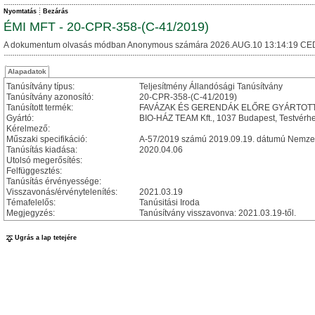
Nyomtatás
Bezárás
ÉMI MFT - 20-CPR-358-(C-41/2019)
A dokumentum olvasás módban Anonymous számára 2026.AUG.10 13:14:19 CE
Alapadatok
Tanúsítvány típus:
Teljesítmény Állandósági Tanúsítvány
Tanúsítvány azonosító:
20-CPR-358-(C-41/2019)
Tanúsított termék:
FAVÁZAK ÉS GERENDÁK ELŐRE GYÁRTOTT ÉPÜLE
Gyártó:
BIO-HÁZ TEAM Kft., 1037 Budapest, Testvérheg
Kérelmező:
Műszaki specifikáció:
A-57/2019 számú 2019.09.19. dátumú Nemzet
Tanúsítás kiadása:
2020.04.06
Utolsó megerősítés:
Felfüggesztés:
Tanúsítás érvényessége:
Visszavonás/érvénytelenítés:
2021.03.19
Témafelelős:
Tanúsitási Iroda
Megjegyzés:
Tanúsítvány visszavonva: 2021.03.19-től.
Ugrás a lap tetejére