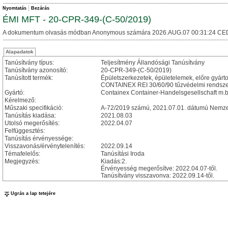
Nyomtatás
Bezárás
ÉMI MFT - 20-CPR-349-(C-50/2019)
A dokumentum olvasás módban Anonymous számára 2026.AUG.07 00:31:24 CE
Alapadatok
Tanúsítvány típus:
Teljesítmény Állandósági Tanúsítvány
Tanúsítvány azonosító:
20-CPR-349-(C-50/2019)
Tanúsított termék:
Épületszerkezetek, épületelemek, előre gyárto
CONTAINEX REI 30/60/90 tűzvédelmi rendszer
Gyártó:
Containex Container-Handelsgesellschaft m.b
Kérelmező:
Műszaki specifikáció:
A-72/2019 számú, 2021.07.01. dátumú Nemzet
Tanúsítás kiadása:
2021.08.03
Utolsó megerősítés:
2022.04.07
Felfüggesztés:
Tanúsítás érvényessége:
Visszavonás/érvénytelenítés:
2022.09.14
Témafelelős:
Tanúsítási Iroda
Megjegyzés:
Kiadás:2.
Érvényesség megerősítve: 2022.04.07-től.
Tanúsítvány visszavonva: 2022.09.14-től.
Ugrás a lap tetejére