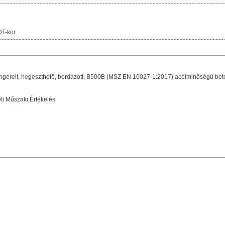
T-kor
 hengerelt, hegeszthető, bordázott, B500B (MSZ EN 10027-1:2017) acélminőségű be
i Műszaki Értékelés