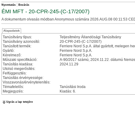
Nyomtatás
Bezárás
ÉMI MFT - 20-CPR-245-(C-17/2007)
A dokumentum olvasás módban Anonymous számára 2026.AUG.08 00:11:53 CED
Alapadatok
Tanúsítvány típus:
Teljesítmény Állandósági Tanúsítvány
Tanúsítvány azonosító:
20-CPR-245-(C-17/2007)
Tanúsított termék:
Ferriere Nord S.p.A. által gyártott, melegen
Gyártó:
Ferriere Nord S.p.A.
Kérelmező:
Ferriere Nord S.p.A.
Műszaki specifikáció:
A-90/2017 számú, 2024.11.22. dátumú Nemzet
Tanúsítás kiadása:
2024.11.29
Utolsó megerősítés:
Felfüggesztés:
Tanúsítás érvényessége:
Visszavonás/érvénytelenítés:
Témafelelős:
Tanúsítási Iroda
Megjegyzés:
Kiadás: 6.
Ugrás a lap tetejére