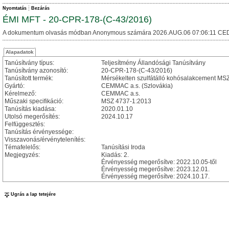
Nyomtatás
Bezárás
ÉMI MFT - 20-CPR-178-(C-43/2016)
A dokumentum olvasás módban Anonymous számára 2026.AUG.06 07:06:11 CED
Alapadatok
Tanúsítvány típus:
Teljesítmény Állandósági Tanúsítvány
Tanúsítvány azonosító:
20-CPR-178-(C-43/2016)
Tanúsított termék:
Mérsékelten szulfátálló kohósalakcement MSZ
Gyártó:
CEMMAC a.s. (Szlovákia)
Kérelmező:
CEMMAC a.s.
Műszaki specifikáció:
MSZ 4737-1:2013
Tanúsítás kiadása:
2020.01.10
Utolsó megerősítés:
2024.10.17
Felfüggesztés:
Tanúsítás érvényessége:
Visszavonás/érvénytelenítés:
Témafelelős:
Tanúsítási Iroda
Megjegyzés:
Kiadás: 2.
Érvényesség megerősítve: 2022.10.05-től
Érvényesség megerősítve: 2023.12.01.
Érvényesség megerősítve: 2024.10.17.
Ugrás a lap tetejére