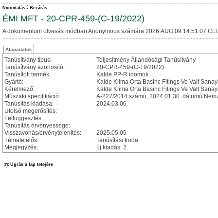
Nyomtatás
Bezárás
ÉMI MFT - 20-CPR-459-(C-19/2022)
A dokumentum olvasás módban Anonymous számára 2026.AUG.09 14:51:07 CE
Alapadatok
Tanúsítvány típus:
Teljesítmény Állandósági Tanúsítvány
Tanúsítvány azonosító:
20-CPR-459-(C-19/2022)
Tanúsított termék:
Kalde PP-R idomok
Gyártó:
Kalde Klima Orta Basinc Fitings Ve Valf Sanayi
Kérelmező:
Kalde Klima Orta Basinc Fitings Ve Valf Sanayi
Műszaki specifikáció:
A-227/2014 számú, 2024.01.30. dátumú Nemze
Tanúsítás kiadása:
2024.03.06
Utolsó megerősítés:
Felfüggesztés:
Tanúsítás érvényessége:
Visszavonás/érvénytelenítés:
2025.05.05
Témafelelős:
Tanúsítási Iroda
Megjegyzés:
új kiadás: 2.
Ugrás a lap tetejére