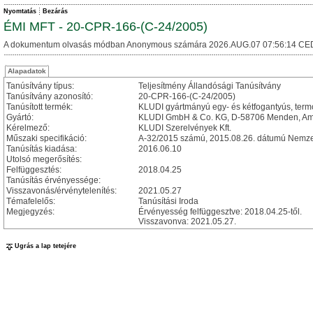
Nyomtatás
Bezárás
ÉMI MFT - 20-CPR-166-(C-24/2005)
A dokumentum olvasás módban Anonymous számára 2026.AUG.07 07:56:14 CE
Alapadatok
Tanúsítvány típus:
Teljesítmény Állandósági Tanúsítvány
Tanúsítvány azonosító:
20-CPR-166-(C-24/2005)
Tanúsított termék:
KLUDI gyártmányú egy- és kétfogantyús, termo
Gyártó:
KLUDI GmbH & Co. KG, D-58706 Menden, Am
Kérelmező:
KLUDI Szerelvények Kft.
Műszaki specifikáció:
A-32/2015 számú, 2015.08.26. dátumú Nemzeti
Tanúsítás kiadása:
2016.06.10
Utolsó megerősítés:
Felfüggesztés:
2018.04.25
Tanúsítás érvényessége:
Visszavonás/érvénytelenítés:
2021.05.27
Témafelelős:
Tanúsítási Iroda
Megjegyzés:
Érvényesség felfüggesztve: 2018.04.25-től.
Visszavonva: 2021.05.27.
Ugrás a lap tetejére