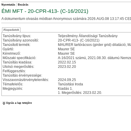
Nyomtatás
Bezárás
ÉMI MFT - 20-CPR-413- (C-16/2021)
A dokumentum olvasás módban Anonymous számára 2026.AUG.08 13:17:45 CE
Alapadatok
Tanúsítvány típus:
Teljesítmény Állandósági Tanúsítvány
Tanúsítvány azonosító:
20-CPR-413- (C-16/2021)
Tanúsított termék:
MAURER tartórácsos (girder grid) dilatáció, MA
Gyártó:
Maurer SE
Kérelmező:
Maurer SE
Műszaki specifikáció:
A-16/2021 számú, 2021.08.30. dátumú Nemzet
Tanúsítás kiadása:
2022.02.15
Utolsó megerősítés:
2023.02.20
Felfüggesztés:
Tanúsítás érvényessége:
Visszavonás/érvénytelenítés:
2024.09.25
Témafelelős:
Tanúsitási Iroda
Megjegyzés:
Kiadás 1.
1. Megerősítés: 2023.02.20.
Ugrás a lap tetejére