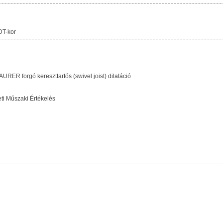
DT-kor
URER forgó kereszttartós (swivel joist) dilatáció
i Műszaki Értékelés