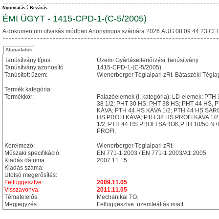
Nyomtatás
Bezárás
ÉMI ÜGYT - 1415-CPD-1-(C-5/2005)
A dokumentum olvasás módban Anonymous számára 2026.AUG.08 09:44:23 CE
Alapadatok
Tanúsítvány típus:
Üzemi Gyártásellenőrzési Tanúsítvány
Tanúsítvány azonosító
1415-CPD-1-(C-5/2005)
Tanúsított üzem:
Wienerberger Téglaipari zRt. Bátaszéki Tégla
Termék kategória:
Termékkör:
Falazóelemek (I. kategória): LD-elemek: PT
38 1/2; PHT 30 HS; PHT 38 HS; PHT 44 HS, 
KÁVA; PTH 44 HS KÁVA 1/2; PTH 44 HS SARO
HS PROFI KÁVA; PTH 38 HS PROFI KÁVA 1/2
1/2; PTH 44 HS PROFI SAROK;PTH 10/50 N+
PROFI;
Kérelmező:
Wienerberger Téglaipari zRt.
Műszaki specifikáció:
EN 771-1:2003 / EN 771-1:2003/A1:2005
Kiadás dátuma:
2007.11.15
Kiadás száma:
Utolsó megerősítés:
Felfüggesztve:
2009.11.05
Visszavonva:
2011.11.05
Témafelelős:
Mechanikai TO.
Megjegyzés:
Felfüggesztve: üzemleállás miatt