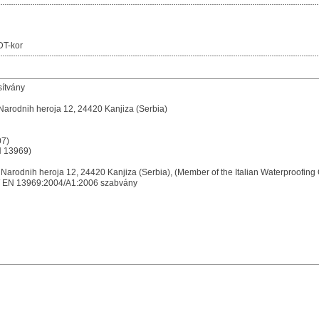
DT-kor
sítvány
t Narodnih heroja 12, 24420 Kanjiza (Serbia)
07)
N 13969)
Put Narodnih heroja 12, 24420 Kanjiza (Serbia), (Member of the Italian Waterproofi
 EN 13969:2004/A1:2006 szabvány