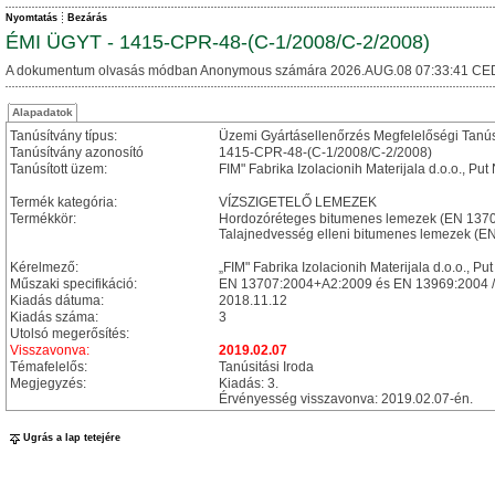
Nyomtatás
Bezárás
ÉMI ÜGYT - 1415-CPR-48-(C-1/2008/C-2/2008)
A dokumentum olvasás módban Anonymous számára 2026.AUG.08 07:33:41 CE
Alapadatok
Tanúsítvány típus:
Üzemi Gyártásellenőrzés Megfelelőségi Tanú
Tanúsítvány azonosító
1415-CPR-48-(C-1/2008/C-2/2008)
Tanúsított üzem:
FIM" Fabrika Izolacionih Materijala d.o.o., Pu
Termék kategória:
VÍZSZIGETELŐ LEMEZEK
Termékkör:
Hordozóréteges bitumenes lemezek (EN 137
Talajnedvesség elleni bitumenes lemezek (E
Kérelmező:
„FIM" Fabrika Izolacionih Materijala d.o.o., 
Műszaki specifikáció:
EN 13707:2004+A2:2009 és EN 13969:2004 /
Kiadás dátuma:
2018.11.12
Kiadás száma:
3
Utolsó megerősítés:
Visszavonva:
2019.02.07
Témafelelős:
Tanúsitási Iroda
Megjegyzés:
Kiadás: 3.
Érvényesség visszavonva: 2019.02.07-én.
Ugrás a lap tetejére