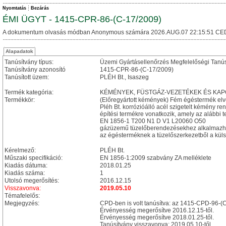
Nyomtatás
Bezárás
ÉMI ÜGYT - 1415-CPR-86-(C-17/2009)
A dokumentum olvasás módban Anonymous számára 2026.AUG.07 22:15:51 CE
Alapadatok
Tanúsítvány típus:
Üzemi Gyártásellenőrzés Megfelelőségi Tanú
Tanúsítvány azonosító
1415-CPR-86-(C-17/2009)
Tanúsított üzem:
PLÉH Bt., Isaszeg
Termék kategória:
KÉMÉNYEK, FÜSTGÁZ-VEZETÉKEK ÉS KA
Termékkör:
(Előregyártott kémények) Fém égéstermék el
Pléh Bt. korrózióálló acél szigetelt kémény ren
építési termékre vonatkozik, amely az alábbi te
EN 1856-1 T200 N1 D V1 L20060 O50
gázüzemű tüzelőberendezésekhez alkalmazh
az égésterméknek a tüzelőszerkezetből a külső
Kérelmező:
PLÉH Bt.
Műszaki specifikáció:
EN 1856-1:2009 szabvány ZA melléklete
Kiadás dátuma:
2018.01.25
Kiadás száma:
1
Utolsó megerősítés:
2016.12.15
Visszavonva:
2019.05.10
Témafelelős:
Megjegyzés:
CPD-ben is volt tanúsítva: az 1415-CPD-96-(
Érvényesség megerősítve 2016.12.15-től.
Érvényesség megerősítve 2018.01.25-től.
Tanúsítvány visszavonva: 2019.05.10-től.