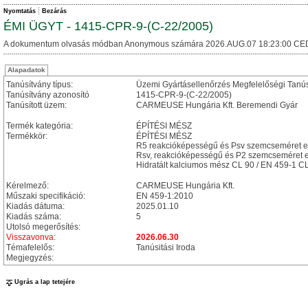
Nyomtatás
Bezárás
ÉMI ÜGYT - 1415-CPR-9-(C-22/2005)
A dokumentum olvasás módban Anonymous számára 2026.AUG.07 18:23:00 CE
Alapadatok
Tanúsítvány típus:
Üzemi Gyártásellenőrzés Megfelelőségi Tanú
Tanúsítvány azonosító
1415-CPR-9-(C-22/2005)
Tanúsított üzem:
CARMEUSE Hungária Kft. Beremendi Gyár
Termék kategória:
ÉPÍTÉSI MÉSZ
Termékkör:
ÉPÍTÉSI MÉSZ
R5 reakcióképességű és Psv szemcseméret el
Rsv, reakcióképességű és P2 szemcseméret el
Hidratált kalciumos mész CL 90 / EN 459-1 C
Kérelmező:
CARMEUSE Hungária Kft.
Műszaki specifikáció:
EN 459-1:2010
Kiadás dátuma:
2025.01.10
Kiadás száma:
5
Utolsó megerősítés:
Visszavonva:
2026.06.30
Témafelelős:
Tanúsitási Iroda
Megjegyzés:
Ugrás a lap tetejére