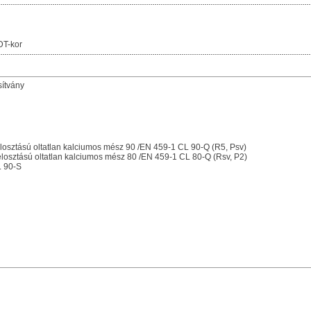
DT-kor
sítvány
osztású oltatlan kalciumos mész 90 /EN 459-1 CL 90-Q (R5, Psv)
osztású oltatlan kalciumos mész 80 /EN 459-1 CL 80-Q (Rsv, P2)
L 90-S