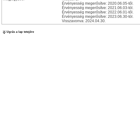
Érvényesség megerősítve: 2020.06.05-től.
Érvényesség megerősítve: 2021.06.03-tól.
Érvényesség megerősítve: 2022.06.01-től.
Érvényesség megerősítve: 2023.06.30-tól.
Visszavonva: 2024.04.30.
Ugrás a lap tetejére