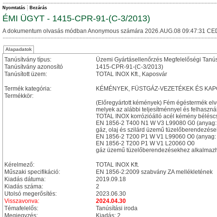
Nyomtatás
Bezárás
ÉMI ÜGYT - 1415-CPR-91-(C-3/2013)
A dokumentum olvasás módban Anonymous számára 2026.AUG.08 09:47:31 CE
Alapadatok
Tanúsítvány típus:
Üzemi Gyártásellenőrzés Megfelelőségi Tanú
Tanúsítvány azonosító
1415-CPR-91-(C-3/2013)
Tanúsított üzem:
TOTAL INOX Kft., Kaposvár
Termék kategória:
KÉMÉNYEK, FÜSTGÁZ-VEZETÉKEK ÉS KA
Termékkör:
(Előregyártott kémények) Fém égéstermék el
melyek az alábbi teljesítménnyel és felhasznál
TOTAL INOX korrózióálló acél kémény bélésc
EN 1856-2 T400 N1 W V3 L99080 G0 (anyag:
gáz, olaj és szilárd üzemű tüzelőberendezése
EN 1856-2 T200 P1 W V1 L99060 O0 (anyag: 
EN 1856-2 T200 P1 W V1 L20060 O0
gáz üzemű tüzelőberendezésekhez alkalmazhat
Kérelmező:
TOTAL INOX Kft.
Műszaki specifikáció:
EN 1856-2:2009 szabvány ZA mellékletének
Kiadás dátuma:
2019.09.18
Kiadás száma:
2
Utolsó megerősítés:
2023.06.30
Visszavonva:
2024.04.30
Témafelelős:
Tanúsítási iroda
Megjegyzés:
Kiadás: 2.