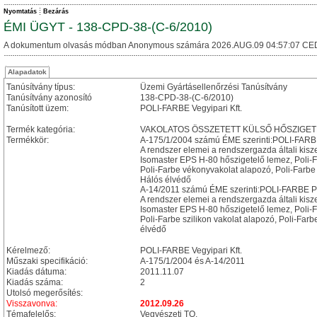
Nyomtatás
Bezárás
ÉMI ÜGYT - 138-CPD-38-(C-6/2010)
A dokumentum olvasás módban Anonymous számára 2026.AUG.09 04:57:07 CE
Alapadatok
Tanúsítvány típus:
Üzemi Gyártásellenőrzési Tanúsítvány
Tanúsítvány azonosító
138-CPD-38-(C-6/2010)
Tanúsított üzem:
POLI-FARBE Vegyipari Kft.
Termék kategória:
VAKOLATOS ÖSSZETETT KÜLSŐ HŐSZIGET
Termékkör:
A-175/1/2004 számú ÉME szerinti:POLI-FARBE 
A rendszer elemei a rendszergazda általi kisz
Isomaster EPS H-80 hőszigetelő lemez, Poli-
Poli-Farbe vékonyvakolat alapozó, Poli-Farbe 
Hálós élvédő
A-14/2011 számú ÉME szerinti:POLI-FARBE Po
A rendszer elemei a rendszergazda általi kisz
Isomaster EPS H-80 hőszigetelő lemez, Poli-
Poli-Farbe szilikon vakolat alapozó, Poli-Farb
élvédő
Kérelmező:
POLI-FARBE Vegyipari Kft.
Műszaki specifikáció:
A-175/1/2004 és A-14/2011
Kiadás dátuma:
2011.11.07
Kiadás száma:
2
Utolsó megerősítés:
Visszavonva:
2012.09.26
Témafelelős:
Vegyészeti TO.