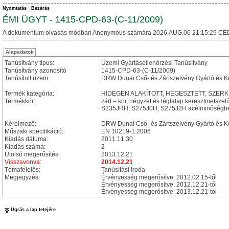
Nyomtatás
Bezárás
ÉMI ÜGYT - 1415-CPD-63-(C-11/2009)
A dokumentum olvasás módban Anonymous számára 2026.AUG.06 21:15:29 CE
Alapadatok
Tanúsítvány típus:
Üzemi Gyártásellenőrzési Tanúsítvány
Tanúsítvány azonosító
1415-CPD-63-(C-11/2009)
Tanúsított üzem:
DRW Dunai Cső- és Zártszelvény Gyártó és Ke
Termék kategória:
HIDEGEN ALAKÍTOTT, HEGESZTETT, SZE
Termékkör:
zárt – kör, négyzet és téglalap keresztmetsze
S235JRH; S275J0H; S275J2H acélminőségb
Kérelmező:
DRW Dunai Cső- és Zártszelvény Gyártó és Ke
Műszaki specifikáció:
EN 10219-1:2006
Kiadás dátuma:
2011.11.30
Kiadás száma:
2
Utolsó megerősítés:
2013.12.21
Visszavonva:
2014.12.21
Témafelelős:
Tanúsítási Iroda
Megjegyzés:
Érvényesség megerősítve: 2012.02.15-től
Érvényesség megerősítve: 2012.12.21-től
Érvényesség megerősítve: 2013.12.21-től
Ugrás a lap tetejére