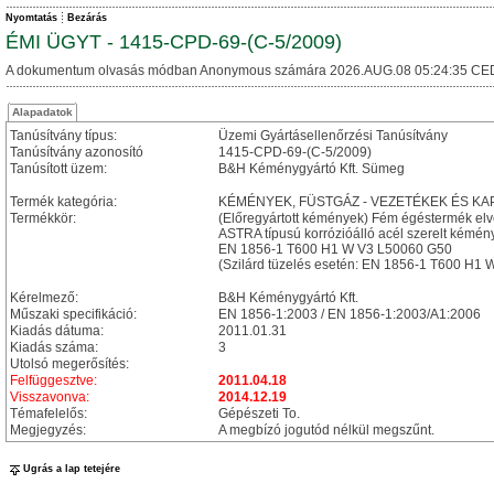
Nyomtatás
Bezárás
ÉMI ÜGYT - 1415-CPD-69-(C-5/2009)
A dokumentum olvasás módban Anonymous számára 2026.AUG.08 05:24:35 CE
Alapadatok
Tanúsítvány típus:
Üzemi Gyártásellenőrzési Tanúsítvány
Tanúsítvány azonosító
1415-CPD-69-(C-5/2009)
Tanúsított üzem:
B&H Kéménygyártó Kft. Sümeg
Termék kategória:
KÉMÉNYEK, FÜSTGÁZ - VEZETÉKEK ÉS 
Termékkör:
(Előregyártott kémények) Fém égéstermék el
ASTRA típusú korrózióálló acél szerelt kémén
EN 1856-1 T600 H1 W V3 L50060 G50
(Szilárd tüzelés esetén: EN 1856-1 T600 H1
Kérelmező:
B&H Kéménygyártó Kft.
Műszaki specifikáció:
EN 1856-1:2003 / EN 1856-1:2003/A1:2006
Kiadás dátuma:
2011.01.31
Kiadás száma:
3
Utolsó megerősítés:
Felfüggesztve:
2011.04.18
Visszavonva:
2014.12.19
Témafelelős:
Gépészeti To.
Megjegyzés:
A megbízó jogutód nélkül megszűnt.
Ugrás a lap tetejére