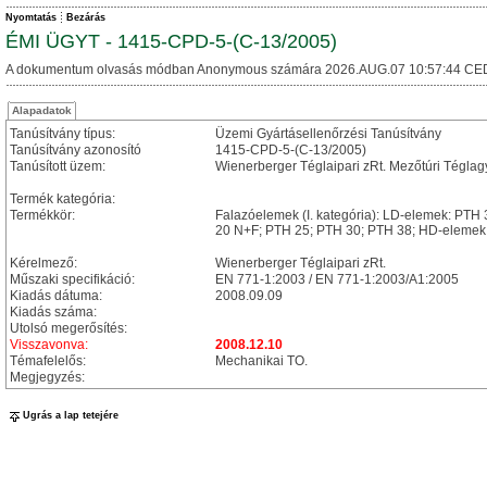
Nyomtatás
Bezárás
ÉMI ÜGYT - 1415-CPD-5-(C-13/2005)
A dokumentum olvasás módban Anonymous számára 2026.AUG.07 10:57:44 CE
Alapadatok
Tanúsítvány típus:
Üzemi Gyártásellenőrzési Tanúsítvány
Tanúsítvány azonosító
1415-CPD-5-(C-13/2005)
Tanúsított üzem:
Wienerberger Téglaipari zRt. Mezőtúri Téglag
Termék kategória:
Termékkör:
Falazóelemek (I. kategória): LD-elemek: PT
20 N+F; PTH 25; PTH 30; PTH 38; HD-elemek:
Kérelmező:
Wienerberger Téglaipari zRt.
Műszaki specifikáció:
EN 771-1:2003 / EN 771-1:2003/A1:2005
Kiadás dátuma:
2008.09.09
Kiadás száma:
Utolsó megerősítés:
Visszavonva:
2008.12.10
Témafelelős:
Mechanikai TO.
Megjegyzés:
Ugrás a lap tetejére