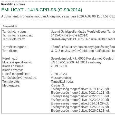
Nyomtatás
Bezárás
ÉMI ÜGYT - 1415-CPR-93-(C-99/2014)
A dokumentum olvasás módban Anonymous számára 2026.AUG.06 11:57:52 CED
Alapadatok
Tanúsítvány típus:
Üzemi Gyártásellenőrzés Megfelelőségi Tanú
Tanúsítvány azonosító
1415-CPR-93-(C-99/2014)
Tanúsított üzem:
Szerelvénybolt Kft., 6758 Röszke, Külterület 
Termék kategória:
Fémből készült szerkezeti anyagok és segéd
Termékkör:
U, C, Z és J szelvényű hidegen hajlított acél
Kérelmező:
Szerelvénybolt Kft., 6000 Kecskemét, Ceglédi 
Műszaki specifikáció:
EN 1090-1:2009+A1:2011 szabvány
Kiadás dátuma:
2019.02.18
Kiadás száma:
3
Utolsó megerősítés:
2026.03.23
Tanúsítás érvényessége:
Visszavonásig
Témafelelős:
Tanúsitási Iroda
Megjegyzés:
Kiadás: 3.
Érvényesség megerősítve: 2019.12.20-tól.
Érvényesség megerősítve: 2021.01.21-től.
Érvényesség megerősítve: 2022.05.18-tól.
Érvényesség megerősítve: 2023.02.09-től.
Érvényesség megerősítve:2024.01.29-től.
Érvényesség megerősítve: 2025.02.07-től.
Érvényesség megerősítve: 2026.03.23-tól.