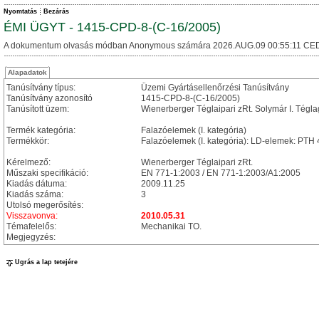
Nyomtatás
Bezárás
ÉMI ÜGYT - 1415-CPD-8-(C-16/2005)
A dokumentum olvasás módban Anonymous számára 2026.AUG.09 00:55:11 CED
Alapadatok
Tanúsítvány típus:
Üzemi Gyártásellenőrzési Tanúsítvány
Tanúsítvány azonosító
1415-CPD-8-(C-16/2005)
Tanúsított üzem:
Wienerberger Téglaipari zRt. Solymár I. Tégla
Termék kategória:
Falazóelemek (I. kategória)
Termékkör:
Falazóelemek (I. kategória): LD-elemek: PT
Kérelmező:
Wienerberger Téglaipari zRt.
Műszaki specifikáció:
EN 771-1:2003 / EN 771-1:2003/A1:2005
Kiadás dátuma:
2009.11.25
Kiadás száma:
3
Utolsó megerősítés:
Visszavonva:
2010.05.31
Témafelelős:
Mechanikai TO.
Megjegyzés:
Ugrás a lap tetejére