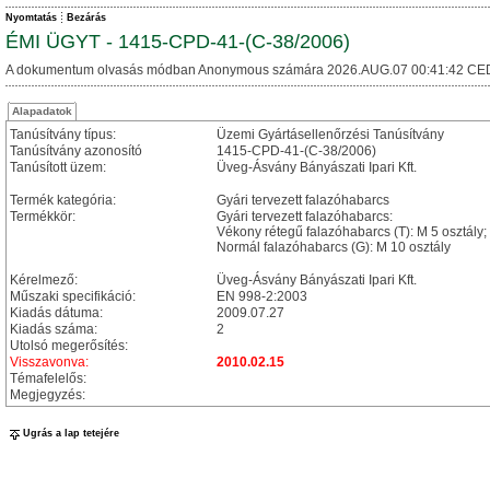
Nyomtatás
Bezárás
ÉMI ÜGYT - 1415-CPD-41-(C-38/2006)
A dokumentum olvasás módban Anonymous számára 2026.AUG.07 00:41:42 CE
Alapadatok
Tanúsítvány típus:
Üzemi Gyártásellenőrzési Tanúsítvány
Tanúsítvány azonosító
1415-CPD-41-(C-38/2006)
Tanúsított üzem:
Üveg-Ásvány Bányászati Ipari Kft.
Termék kategória:
Gyári tervezett falazóhabarcs
Termékkör:
Gyári tervezett falazóhabarcs:
Vékony rétegű falazóhabarcs (T): M 5 osztály;
Normál falazóhabarcs (G): M 10 osztály
Kérelmező:
Üveg-Ásvány Bányászati Ipari Kft.
Műszaki specifikáció:
EN 998-2:2003
Kiadás dátuma:
2009.07.27
Kiadás száma:
2
Utolsó megerősítés:
Visszavonva:
2010.02.15
Témafelelős:
Megjegyzés:
Ugrás a lap tetejére