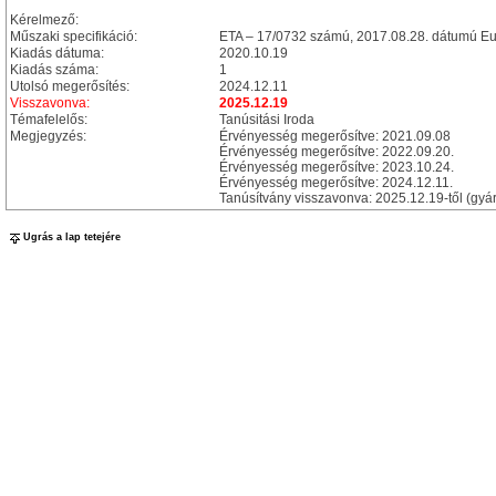
Kérelmező:
Műszaki specifikáció:
ETA – 17/0732 számú, 2017.08.28. dátumú Eu
Kiadás dátuma:
2020.10.19
Kiadás száma:
1
Utolsó megerősítés:
2024.12.11
Visszavonva:
2025.12.19
Témafelelős:
Tanúsitási Iroda
Megjegyzés:
Érvényesség megerősítve: 2021.09.08
Érvényesség megerősítve: 2022.09.20.
Érvényesség megerősítve: 2023.10.24.
Érvényesség megerősítve: 2024.12.11.
Tanúsítvány visszavonva: 2025.12.19-től (gyár
Ugrás a lap tetejére