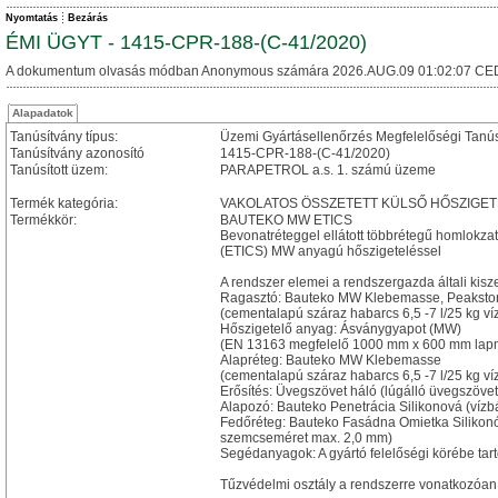
Nyomtatás
Bezárás
ÉMI ÜGYT - 1415-CPR-188-(C-41/2020)
A dokumentum olvasás módban Anonymous számára 2026.AUG.09 01:02:07 CE
Alapadatok
Tanúsítvány típus:
Üzemi Gyártásellenőrzés Megfelelőségi Tanú
Tanúsítvány azonosító
1415-CPR-188-(C-41/2020)
Tanúsított üzem:
PARAPETROL a.s. 1. számú üzeme
Termék kategória:
VAKOLATOS ÖSSZETETT KÜLSŐ HŐSZIGET
Termékkör:
BAUTEKO MW ETICS
Bevonatréteggel ellátott többrétegű homlokzat
(ETICS) MW anyagú hőszigeteléssel
A rendszer elemei a rendszergazda általi kisz
Ragasztó: Bauteko MW Klebemasse, Peaksto
(cementalapú száraz habarcs 6,5 -7 l/25 kg v
Hőszigetelő anyag: Ásványgyapot (MW)
(EN 13163 megfelelő 1000 mm x 600 mm lap
Alapréteg: Bauteko MW Klebemasse
(cementalapú száraz habarcs 6,5 -7 l/25 kg 
Erősítés: Üvegszövet háló (lúgálló üvegszövet
Alapozó: Bauteko Penetrácia Silikonová (vízbá
Fedőréteg: Bauteko Fasádna Omietka Silikonóv
szemcseméret max. 2,0 mm)
Segédanyagok: A gyártó felelőségi körébe ta
Tűzvédelmi osztály a rendszerre vonatkozóan: