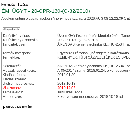
Nyomtatás
Bezárás
ÉMI ÜGYT - 20-CPR-130-(C-32/2010)
A dokumentum olvasás módban Anonymous számára 2026.AUG.08 12:22:39 CE
Alapadatok
Tanúsítvány típus:
Üzemi Gyártásellenőrzés Megfelelőségi Tanú
Tanúsítvány azonosító
20-CPR-130-(C-32/2010)
Tanúsított üzem:
ÁRENDÁS Kéménytechnika Kft., HU-2534 Tát, 
Termék kategória:
Egyszeres záródású, hőszigetelt, korrózióálló a
Termékkör:
KÉMÉNYEK, FÜSTGÁZVEZETÉKEK ÉS SPEC
Kérelmező:
ÁRENDÁS Kéménytechnika Kft., HU-2534 Tát, 
Műszaki specifikáció:
A-85/2017 számú, 2018.01.24. érvényességi k
Kiadás dátuma:
2018.01.30
Kiadás száma:
1
Utolsó megerősítés:
2018.10.18
Visszavonva:
2019.12.03
Témafelelős:
Tanúsítási Iroda
Megjegyzés:
Érvényesség megerősítve: 2018.10.18-tól.
Ugrás a lap tetejére