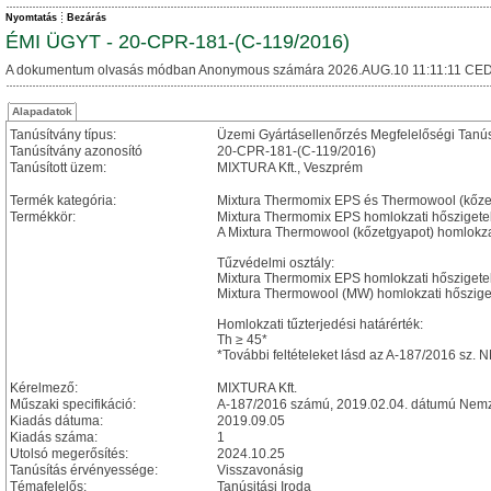
Nyomtatás
Bezárás
ÉMI ÜGYT - 20-CPR-181-(C-119/2016)
A dokumentum olvasás módban Anonymous számára 2026.AUG.10 11:11:11 CED
Alapadatok
Tanúsítvány típus:
Üzemi Gyártásellenőrzés Megfelelőségi Tanú
Tanúsítvány azonosító
20-CPR-181-(C-119/2016)
Tanúsított üzem:
MIXTURA Kft., Veszprém
Termék kategória:
Mixtura Thermomix EPS és Thermowool (kőzet
Termékkör:
Mixtura Thermomix EPS homlokzati hőszigete
A Mixtura Thermowool (kőzetgyapot) homlokza
Tűzvédelmi osztály:
Mixtura Thermomix EPS homlokzati hőszigetel
Mixtura Thermowool (MW) homlokzati hősziget
Homlokzati tűzterjedési határérték:
Th ≥ 45*
*További feltételeket lásd az A-187/2016 sz. 
Kérelmező:
MIXTURA Kft.
Műszaki specifikáció:
A-187/2016 számú, 2019.02.04. dátumú Nemze
Kiadás dátuma:
2019.09.05
Kiadás száma:
1
Utolsó megerősítés:
2024.10.25
Tanúsítás érvényessége:
Visszavonásig
Témafelelős:
Tanúsitási Iroda