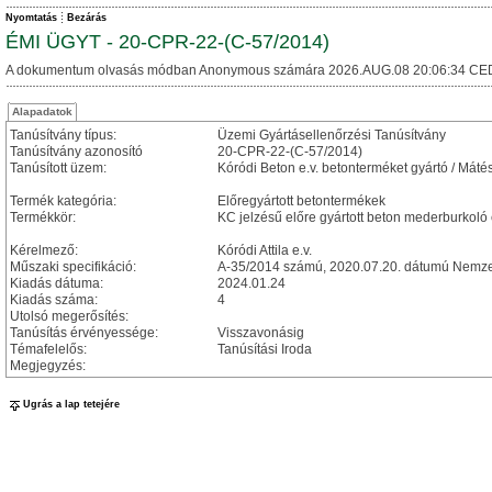
Nyomtatás
Bezárás
ÉMI ÜGYT - 20-CPR-22-(C-57/2014)
A dokumentum olvasás módban Anonymous számára 2026.AUG.08 20:06:34 CE
Alapadatok
Tanúsítvány típus:
Üzemi Gyártásellenőrzési Tanúsítvány
Tanúsítvány azonosító
20-CPR-22-(C-57/2014)
Tanúsított üzem:
Kóródi Beton e.v. betonterméket gyártó / Máté
Termék kategória:
Előregyártott betontermékek
Termékkör:
KC jelzésű előre gyártott beton mederburkoló
Kérelmező:
Kóródi Attila e.v.
Műszaki specifikáció:
A-35/2014 számú, 2020.07.20. dátumú Nemzet
Kiadás dátuma:
2024.01.24
Kiadás száma:
4
Utolsó megerősítés:
Tanúsítás érvényessége:
Visszavonásig
Témafelelős:
Tanúsítási Iroda
Megjegyzés:
Ugrás a lap tetejére