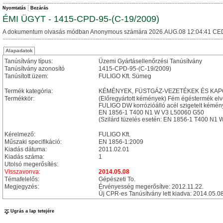
Nyomtatás
Bezárás
ÉMI ÜGYT - 1415-CPD-95-(C-19/2009)
A dokumentum olvasás módban Anonymous számára 2026.AUG.08 12:04:41 CE
Alapadatok
Tanúsítvány típus:
Üzemi Gyártásellenőrzési Tanúsítvány
Tanúsítvány azonosító
1415-CPD-95-(C-19/2009)
Tanúsított üzem:
FULIGO Kft. Sümeg
Termék kategória:
KÉMÉNYEK, FÜSTGÁZ-VEZETÉKEK ÉS KA
Termékkör:
(Előregyártott kémények) Fém égéstermék el
FULIGO DW korrózióálló acél szigetelt kémény
EN 1856-1 T400 N1 W V3 L50060 G50
(Szilárd tüzelés esetén: EN 1856-1 T400 N1
Kérelmező:
FULIGO Kft.
Műszaki specifikáció:
EN 1856-1:2009
Kiadás dátuma:
2011.02.01
Kiadás száma:
1
Utolsó megerősítés:
Visszavonva:
2014.05.08
Témafelelős:
Gépészeti To.
Megjegyzés:
Érvényesség megerősítve: 2012.11.22.
Új CPR-es Tanúsítvány lett kiadva: 2014.05
Ugrás a lap tetejére