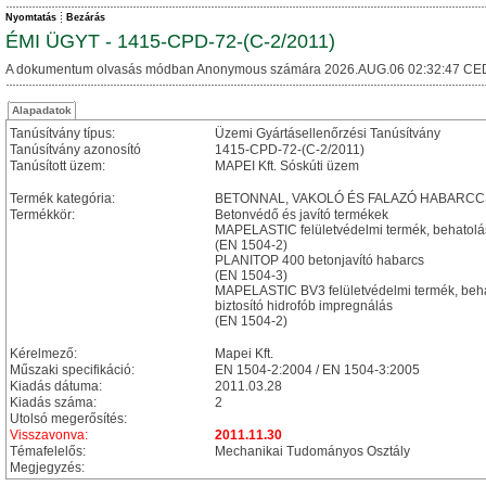
Nyomtatás
Bezárás
ÉMI ÜGYT - 1415-CPD-72-(C-2/2011)
A dokumentum olvasás módban Anonymous számára 2026.AUG.06 02:32:47 CE
Alapadatok
Tanúsítvány típus:
Üzemi Gyártásellenőrzési Tanúsítvány
Tanúsítvány azonosító
1415-CPD-72-(C-2/2011)
Tanúsított üzem:
MAPEI Kft. Sóskúti üzem
Termék kategória:
BETONNAL, VAKOLÓ ÉS FALAZÓ HABARC
Termékkör:
Betonvédő és javító termékek
MAPELASTIC felületvédelmi termék, behatolá
(EN 1504-2)
PLANITOP 400 betonjavító habarcs
(EN 1504-3)
MAPELASTIC BV3 felületvédelmi termék, behat
biztosító hidrofób impregnálás
(EN 1504-2)
Kérelmező:
Mapei Kft.
Műszaki specifikáció:
EN 1504-2:2004 / EN 1504-3:2005
Kiadás dátuma:
2011.03.28
Kiadás száma:
2
Utolsó megerősítés:
Visszavonva:
2011.11.30
Témafelelős:
Mechanikai Tudományos Osztály
Megjegyzés: