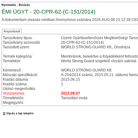
Nyomtatás
Bezárás
ÉMI ÜGYT - 20-CPR-62-(C-151/2014)
A dokumentum olvasás módban Anonymous számára 2026.AUG.08 23:12:28 CE
Alapadatok
Tanúsítvány típus:
Üzemi Gyártásellenőrzés Megfelelőségi Tanú
Tanúsítvány azonosító
20-CPR-62-(C-151/2014)
Tanúsított üzem:
WORLD STRONG GUARD Kft., Orosháza
Termék kategória:
Membránok, beleértve a folyadékként felhordott
Termékkör:
World Strong Guard szigetelő vízzáró vakolat
Kérelmező:
WORLD STRONG GUARD Kft.
Műszaki specifikáció:
A-254/2014 számú, 2015.05.21. dátumú Nemze
Kiadás dátuma:
2015.06.15
Kiadás száma:
1
Utolsó megerősítés:
Visszavonva:
2015.08.07
Témafelelős:
Tanúsítási iroda
Megjegyzés:
Ugrás a lap tetejére