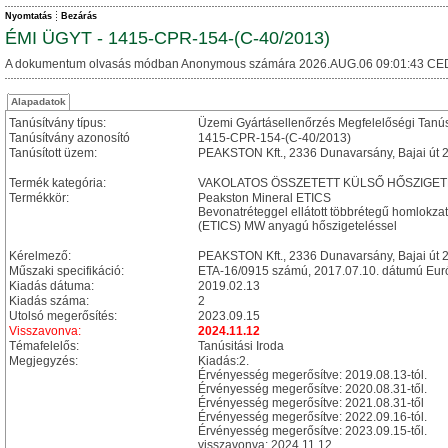
Nyomtatás
Bezárás
ÉMI ÜGYT - 1415-CPR-154-(C-40/2013)
A dokumentum olvasás módban Anonymous számára 2026.AUG.06 09:01:43 CE
Alapadatok
Tanúsítvány típus:
Üzemi Gyártásellenőrzés Megfelelőségi Tanú
Tanúsítvány azonosító
1415-CPR-154-(C-40/2013)
Tanúsított üzem:
PEAKSTON Kft., 2336 Dunavarsány, Bajai út 2
Termék kategória:
VAKOLATOS ÖSSZETETT KÜLSŐ HŐSZIGET
Termékkör:
Peakston Mineral ETICS
Bevonatréteggel ellátott többrétegű homlokzat
(ETICS) MW anyagú hőszigeteléssel
Kérelmező:
PEAKSTON Kft., 2336 Dunavarsány, Bajai út 2
Műszaki specifikáció:
ETA-16/0915 számú, 2017.07.10. dátumú Euró
Kiadás dátuma:
2019.02.13
Kiadás száma:
2
Utolsó megerősítés:
2023.09.15
Visszavonva:
2024.11.12
Témafelelős:
Tanúsitási Iroda
Megjegyzés:
Kiadás:2.
Érvényesség megerősítve: 2019.08.13-tól.
Érvényesség megerősítve: 2020.08.31-től.
Érvényesség megerősítve: 2021.08.31-től
Érvényesség megerősítve: 2022.09.16-tól.
Érvényesség megerősítve: 2023.09.15-től.
visszavonva: 2024.11.12