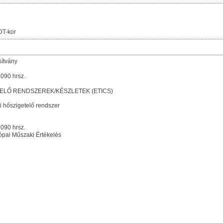
DT-kor
sítvány
090 hrsz.
ELŐ RENDSZEREK/KÉSZLETEK (ETICS)
i hőszigetelő rendszer
090 hrsz.
pai Műszaki Értékelés