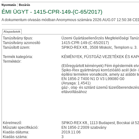
Nyomtatás
Bezárás
ÉMI ÜGYT - 1415-CPR-149-(C-65/2017)
A dokumentum olvasás módban Anonymous számára 2026.AUG.07 12:50:38 CE
Alapadatok
Tanúsítvány típus:
Üzemi Gyártásellenőrzés Megfelelőségi Tanú
Tanúsítvány azonosító
1415-CPR-149-(C-65/2017)
Tanúsított üzem:
SPIKO-REX Kft., 3508 Miskolc, Templom u. 3.
Termék kategória:
KÉMÉNYEK, FÜSTGÁZ-VEZETÉKEK ÉS KA
Termékkör:
(Előregyártott kémények) Fém égéstermék el
Spiko-Rex gyártmányú korrózióálló acél (kör- 
építési termékre vonatkozik, amely az alábbi t
EN 1856-2 T400 N1 D V3 L99080 G0
(Anyaga: 1.4541)
gáz-, olaj- és szilárd üzemű tüzelőberendezé
eltávolításához
Kérelmező:
SPIKO-REX Kft., 1113 Budapest, Bocskai út 52-5
Műszaki specifikáció:
EN 1856-2:2009 szabvány
Kiadás dátuma:
2019.11.06
Kiadás száma:
3