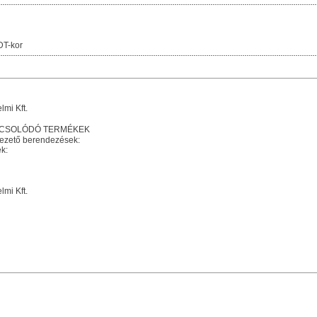
DT-kor
mi Kft.
PCSOLÓDÓ TERMÉKEK
vezető berendezések:
k:
mi Kft.