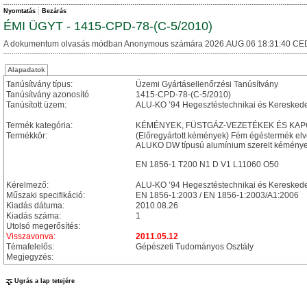
Nyomtatás
Bezárás
ÉMI ÜGYT - 1415-CPD-78-(C-5/2010)
A dokumentum olvasás módban Anonymous számára 2026.AUG.06 18:31:40 CE
Alapadatok
Tanúsítvány típus:
Üzemi Gyártásellenőrzési Tanúsítvány
Tanúsítvány azonosító
1415-CPD-78-(C-5/2010)
Tanúsított üzem:
ALU-KO ’94 Hegesztéstechnikai és Kereskedel
Termék kategória:
KÉMÉNYEK, FÜSTGÁZ-VEZETÉKEK ÉS KA
Termékkör:
(Előregyártott kémények) Fém égéstermék el
ALUKO DW típusú alumínium szerelt kéménye
EN 1856-1 T200 N1 D V1 L11060 O50
Kérelmező:
ALU-KO ’94 Hegesztéstechnikai és Kereskedel
Műszaki specifikáció:
EN 1856-1:2003 / EN 1856-1:2003/A1:2006
Kiadás dátuma:
2010.08.26
Kiadás száma:
1
Utolsó megerősítés:
Visszavonva:
2011.05.12
Témafelelős:
Gépészeti Tudományos Osztály
Megjegyzés:
Ugrás a lap tetejére