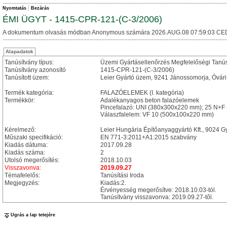
Nyomtatás
Bezárás
ÉMI ÜGYT - 1415-CPR-121-(C-3/2006)
A dokumentum olvasás módban Anonymous számára 2026.AUG.08 07:59:03 CE
Alapadatok
Tanúsítvány típus:
Üzemi Gyártásellenőrzés Megfelelőségi Tanú
Tanúsítvány azonosító
1415-CPR-121-(C-3/2006)
Tanúsított üzem:
Leier Gyártó üzem, 9241 Jánossomorja, Óvári
Termék kategória:
FALAZÓELEMEK (I. kategória)
Termékkör:
Adalékanyagos beton falazóelemek
Pincefalazó: UNI (380x300x220 mm); 25 N+
Válaszfalelem: VF 10 (500x100x220 mm)
Kérelmező:
Leier Hungária Építőanyaggyártó Kft., 9024 Gy
Műszaki specifikáció:
EN 771-3:2011+A1:2015 szabvány
Kiadás dátuma:
2017.09.28
Kiadás száma:
2
Utolsó megerősítés:
2018.10.03
Visszavonva:
2019.09.27
Témafelelős:
Tanúsítási Iroda
Megjegyzés:
Kiadás:2.
Érvényesség megerősítve: 2018.10.03-tól.
Tanúsítvány visszavonva: 2019.09.27-től.
Ugrás a lap tetejére