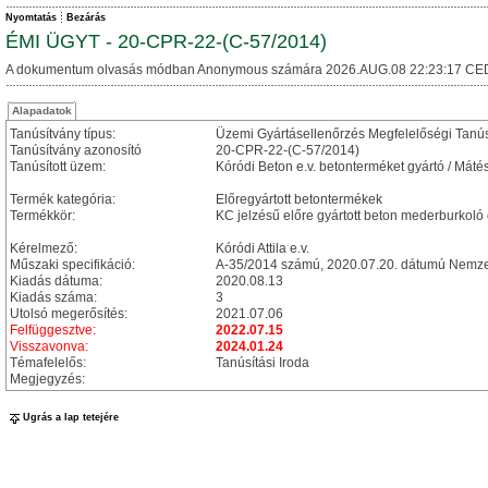
Nyomtatás
Bezárás
ÉMI ÜGYT - 20-CPR-22-(C-57/2014)
A dokumentum olvasás módban Anonymous számára 2026.AUG.08 22:23:17 CE
Alapadatok
Tanúsítvány típus:
Üzemi Gyártásellenőrzés Megfelelőségi Tanú
Tanúsítvány azonosító
20-CPR-22-(C-57/2014)
Tanúsított üzem:
Kóródi Beton e.v. betonterméket gyártó / Máté
Termék kategória:
Előregyártott betontermékek
Termékkör:
KC jelzésű előre gyártott beton mederburkoló
Kérelmező:
Kóródi Attila e.v.
Műszaki specifikáció:
A-35/2014 számú, 2020.07.20. dátumú Nemzet
Kiadás dátuma:
2020.08.13
Kiadás száma:
3
Utolsó megerősítés:
2021.07.06
Felfüggesztve:
2022.07.15
Visszavonva:
2024.01.24
Témafelelős:
Tanúsítási Iroda
Megjegyzés:
Ugrás a lap tetejére