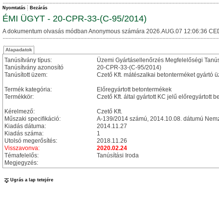
Nyomtatás
Bezárás
ÉMI ÜGYT - 20-CPR-33-(C-95/2014)
A dokumentum olvasás módban Anonymous számára 2026.AUG.07 12:06:36 CE
Alapadatok
Tanúsítvány típus:
Üzemi Gyártásellenőrzés Megfelelőségi Tanú
Tanúsítvány azonosító
20-CPR-33-(C-95/2014)
Tanúsított üzem:
Czető Kft. mátészalkai betonterméket gyártó 
Termék kategória:
Előregyártott betontermékek
Termékkör:
Czető Kft. által gyártott KC jelű előregyártot
Kérelmező:
Czető Kft.
Műszaki specifikáció:
A-139/2014 számú, 2014.10.08. dátumú Nemze
Kiadás dátuma:
2014.11.27
Kiadás száma:
1
Utolsó megerősítés:
2018.11.26
Visszavonva:
2020.02.24
Témafelelős:
Tanúsítási Iroda
Megjegyzés:
Ugrás a lap tetejére