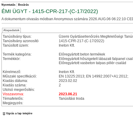
Nyomtatás
Bezárás
ÉMI ÜGYT - 1415-CPR-217-(C-17/2022)
A dokumentum olvasás módban Anonymous számára 2026.AUG.06 06:22:10 CE
Alapadatok
Tanúsítvány típus:
Üzemi Gyártásellenőrzés Megfelelőségi Tanú
Tanúsítvány azonosító
1415-CPR-217-(C-17/2022)
Tanúsított üzem:
Ineton Kft.
Termék kategória:
Előregyártott beton termékek
Termékkör:
Előregyártott hőszigetelt lábazati falpanel csa
Előregyártott vasbeton talpas pillér család
Kérelmező:
Ineton Kft.
Műszaki specifikáció:
EN 13225:2013; EN 14992:2007+A1:2012;
Kiadás dátuma:
2023.02.02
Kiadás száma:
2
Utolsó megerősítés:
Visszavonva:
2023.06.21
Témafelelős:
Tanúsítási Iroda
Megjegyzés:
Ugrás a lap tetejére