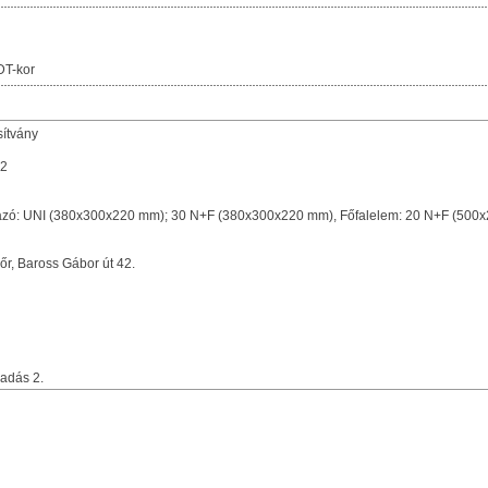
DT-kor
sítvány
 2
lazó: UNI (380x300x220 mm); 30 N+F (380x300x220 mm), Főfalelem: 20 N+F (500
őr, Baross Gábor út 42.
adás 2.