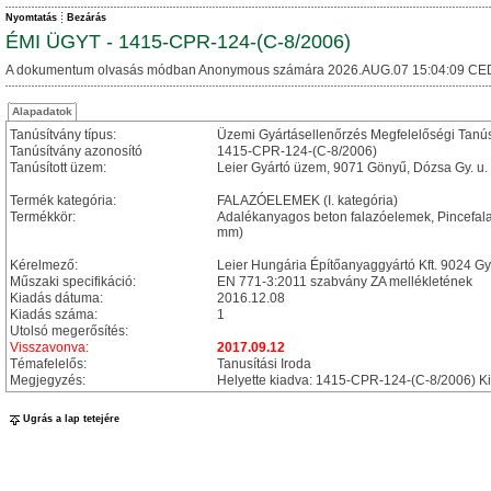
Nyomtatás
Bezárás
ÉMI ÜGYT - 1415-CPR-124-(C-8/2006)
A dokumentum olvasás módban Anonymous számára 2026.AUG.07 15:04:09 CE
Alapadatok
Tanúsítvány típus:
Üzemi Gyártásellenőrzés Megfelelőségi Tanú
Tanúsítvány azonosító
1415-CPR-124-(C-8/2006)
Tanúsított üzem:
Leier Gyártó üzem, 9071 Gönyű, Dózsa Gy. u.
Termék kategória:
FALAZÓELEMEK (I. kategória)
Termékkör:
Adalékanyagos beton falazóelemek, Pincefa
mm)
Kérelmező:
Leier Hungária Építőanyaggyártó Kft. 9024 Gy
Műszaki specifikáció:
EN 771-3:2011 szabvány ZA mellékletének
Kiadás dátuma:
2016.12.08
Kiadás száma:
1
Utolsó megerősítés:
Visszavonva:
2017.09.12
Témafelelős:
Tanusítási Iroda
Megjegyzés:
Helyette kiadva: 1415-CPR-124-(C-8/2006) Ki
Ugrás a lap tetejére