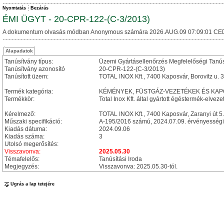
Nyomtatás
Bezárás
ÉMI ÜGYT - 20-CPR-122-(C-3/2013)
A dokumentum olvasás módban Anonymous számára 2026.AUG.09 07:09:01 CE
Alapadatok
Tanúsítvány típus:
Üzemi Gyártásellenőrzés Megfelelőségi Tanú
Tanúsítvány azonosító
20-CPR-122-(C-3/2013)
Tanúsított üzem:
TOTAL INOX Kft., 7400 Kaposvár, Borovitz u. 3
Termék kategória:
KÉMÉNYEK, FÜSTGÁZ-VEZETÉKEK ÉS KA
Termékkör:
Total Inox Kft. által gyártott égéstermék-elv
Kérelmező:
TOTAL INOX Kft., 7400 Kaposvár, Zaranyi út 5.
Műszaki specifikáció:
A-195/2016 számú, 2024.07.09. érvényességi 
Kiadás dátuma:
2024.09.06
Kiadás száma:
3
Utolsó megerősítés:
Visszavonva:
2025.05.30
Témafelelős:
Tanúsítási Iroda
Megjegyzés:
Visszavonva: 2025.05.30-tól.
Ugrás a lap tetejére