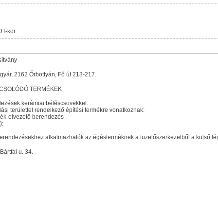
DT-kor
sítvány
gyár, 2162 Őrbottyán, Fő út 213-217.
PCSOLÓDÓ TERMÉKEK
dezések kerámiai béléscsövekkel:
ási területtel rendelkező építési termékre vonatkoznak:
mék-elvezető berendezés
):
erendezésekhez alkalmazhatók az égésterméknek a tüzelőszerkezetből a külső légt
ártfai u. 34.