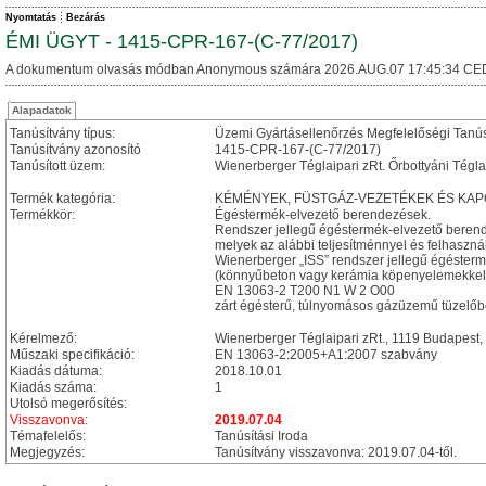
Nyomtatás
Bezárás
ÉMI ÜGYT - 1415-CPR-167-(C-77/2017)
A dokumentum olvasás módban Anonymous számára 2026.AUG.07 17:45:34 CE
Alapadatok
Tanúsítvány típus:
Üzemi Gyártásellenőrzés Megfelelőségi Tanú
Tanúsítvány azonosító
1415-CPR-167-(C-77/2017)
Tanúsított üzem:
Wienerberger Téglaipari zRt. Őrbottyáni Tégla
Termék kategória:
KÉMÉNYEK, FÜSTGÁZ-VEZETÉKEK ÉS KA
Termékkör:
Égéstermék-elvezető berendezések.
Rendszer jellegű égéstermék-elvezető beren
melyek az alábbi teljesítménnyel és felhasznál
Wienerberger „ISS” rendszer jellegű égéster
(könnyűbeton vagy kerámia köpenyelemekkel
EN 13063-2 T200 N1 W 2 O00
zárt égésterű, túlnyomásos gázüzemű tüzelőb
Kérelmező:
Wienerberger Téglaipari zRt., 1119 Budapest, B
Műszaki specifikáció:
EN 13063-2:2005+A1:2007 szabvány
Kiadás dátuma:
2018.10.01
Kiadás száma:
1
Utolsó megerősítés:
Visszavonva:
2019.07.04
Témafelelős:
Tanúsítási Iroda
Megjegyzés:
Tanúsítvány visszavonva: 2019.07.04-től.