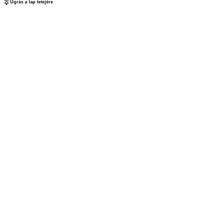
Ugrás a lap tetejére