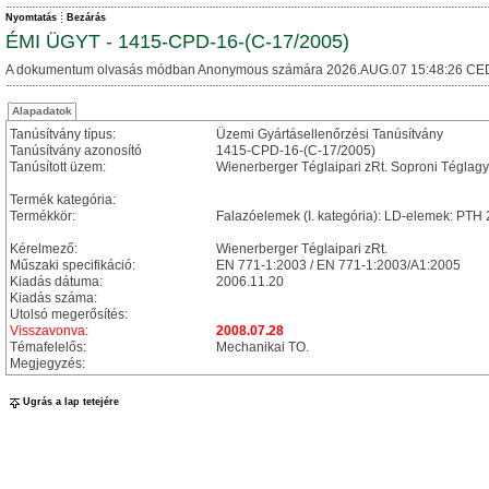
Nyomtatás
Bezárás
ÉMI ÜGYT - 1415-CPD-16-(C-17/2005)
A dokumentum olvasás módban Anonymous számára 2026.AUG.07 15:48:26 CE
Alapadatok
Tanúsítvány típus:
Üzemi Gyártásellenőrzési Tanúsítvány
Tanúsítvány azonosító
1415-CPD-16-(C-17/2005)
Tanúsított üzem:
Wienerberger Téglaipari zRt. Soproni Téglagy
Termék kategória:
Termékkör:
Falazóelemek (I. kategória): LD-elemek: PT
Kérelmező:
Wienerberger Téglaipari zRt.
Műszaki specifikáció:
EN 771-1:2003 / EN 771-1:2003/A1:2005
Kiadás dátuma:
2006.11.20
Kiadás száma:
Utolsó megerősítés:
Visszavonva:
2008.07.28
Témafelelős:
Mechanikai TO.
Megjegyzés:
Ugrás a lap tetejére