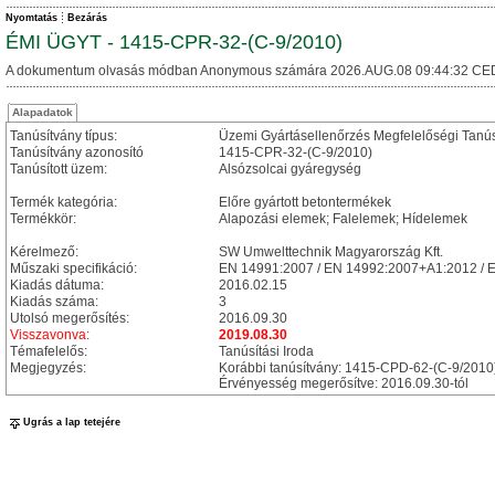
Nyomtatás
Bezárás
ÉMI ÜGYT - 1415-CPR-32-(C-9/2010)
A dokumentum olvasás módban Anonymous számára 2026.AUG.08 09:44:32 CE
Alapadatok
Tanúsítvány típus:
Üzemi Gyártásellenőrzés Megfelelőségi Tanú
Tanúsítvány azonosító
1415-CPR-32-(C-9/2010)
Tanúsított üzem:
Alsózsolcai gyáregység
Termék kategória:
Előre gyártott betontermékek
Termékkör:
Alapozási elemek; Falelemek; Hídelemek
Kérelmező:
SW Umwelttechnik Magyarország Kft.
Műszaki specifikáció:
EN 14991:2007 / EN 14992:2007+A1:2012 /
Kiadás dátuma:
2016.02.15
Kiadás száma:
3
Utolsó megerősítés:
2016.09.30
Visszavonva:
2019.08.30
Témafelelős:
Tanúsítási Iroda
Megjegyzés:
Korábbi tanúsítvány: 1415-CPD-62-(C-9/2010
Érvényesség megerősítve: 2016.09.30-tól
Ugrás a lap tetejére