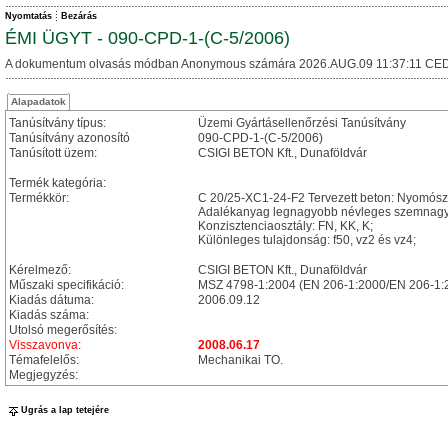
Nyomtatás
Bezárás
ÉMI ÜGYT - 090-CPD-1-(C-5/2006)
A dokumentum olvasás módban Anonymous számára 2026.AUG.09 11:37:11 CED
Alapadatok
Tanúsítvány típus:
Üzemi Gyártásellenőrzési Tanúsítvány
Tanúsítvány azonosító
090-CPD-1-(C-5/2006)
Tanúsított üzem:
CSIGI BETON Kft., Dunaföldvár
Termék kategória:
Termékkör:
C 20/25-XC1-24-F2 Tervezett beton: Nyomószi
Adalékanyag legnagyobb névleges szemnagy
Konzisztenciaosztály: FN, KK, K;
Különleges tulajdonság: f50, vz2 és vz4;
Kérelmező:
CSIGI BETON Kft., Dunaföldvár
Műszaki specifikáció:
MSZ 4798-1:2004 (EN 206-1:2000/EN 206-1:
Kiadás dátuma:
2006.09.12
Kiadás száma:
Utolsó megerősítés:
Visszavonva:
2008.06.17
Témafelelős:
Mechanikai TO.
Megjegyzés:
Ugrás a lap tetejére